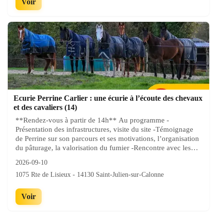
Voir
programme : des conférences, des temps d’échanges et des
rencontres professionnelles pour favoriser l’émergence de
nouvelles idées et de partenariats. Une journée dédiée aux
agriculteurs normands, quelles que soient leurs productions
pour : Rencontrer des acheteurs et découvrir des débouchés
en circuits longs et en circuits courts ; Diversifier et sécuriser
mes sources de revenus ; Faire germer des idées de nouvelles
productions ou activités.
Ecurie Perrine Carlier : une écurie à l’écoute des chevaux
et des cavaliers (14)
**Rendez-vous à partir de 14h** Au programme -
Présentation des infrastructures, visite du site​ -Témoignage
de Perrine sur son parcours et ses motivations, l’organisation
du pâturage, la valorisation du fumier​ -Rencontre avec les
partenaires de la filière​ -Artisans, constructeurs (Ets James,
2026-09-10
Rider’s room, Pigeon préfa, MPA construction, SARL
1075 Rte de Lisieux - 14130 Saint-Julien-sur-Calonne
Esnaud)​ -Entreprises de conseil (services installation et
bâtiment Chambres d’agriculture, L’Epona, Horsétik)​ -
Institutions, organismes (GDS équins, GE14, Service de
Voir
remplacement, IFCE, CCN)​ ➡️ Parmi les thèmes abordés - Le
label de développement durable Equures,​ - Les dispositifs