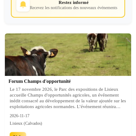
Restez informé
Recevez les notifications des nouveaux événements
Forum Champs d'opportunité
Le 17 novembre 2026, le Parc des expositions de Lisieux
accueille Champs d'opportunités agricoles, un événement
inédit consacré au développement de la valeur ajoutée sur les
exploitations agricoles normandes. L’événement réunira
l’ensemble des acteurs qui proposent des opportunités ou des
2026-11-17
solutions concrètes aux agriculteurs : coopératives, négoces,
Lisieux (Calvados)
organisations de producteurs, CUMA, entreprises
agroalimentaires, fournisseurs, distributeurs, énergéticiens,
collectivités, entreprises de services, start-up… Au